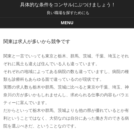
具体的な条件をコンサルにぶつけましょう！
良い職場を探すためにも
MENU
Skip to content
関東は求人が多いから競争です
関東と一言でいっても東京と栃木、群馬、茨城、千葉、埼玉とそれ
ぞれに風土も違えば住んでいる人も違っています。
それぞれの地域によってある病院の数も違っていますし、病院の種
類も診療科もあらゆる面で違っているのが現状です。
実際の求人数も栃木や群馬、茨城に比べると東京や千葉、埼玉、神
奈川の方が多いかもしれませんし、求められる仕事の内容もバラエ
ティーに富んでいます。
だからといって栃木や群馬、茨城よりも他の県が優れているとか有
利ということではなく、大切なのは自分にあった働き方のできる病
院を選ぶべきだ、ということなのです。